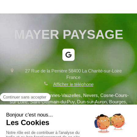
MAYER PAYSAGE
27 Rue de la Perrière
58400
La Charité-sur-Loire
France
Afficher le téléphone
Fourchambault, Varennes-Vauzelles, Nevers, Cosne-Cours-
sur-Loire, Saint-Germain-du-Puy, Dun-sur-Auron, Bourges,
Clamecy, Decize, Saint-Doulchard, Briare, Aubigny-sur-Nère
Plan du site
Mentions légales