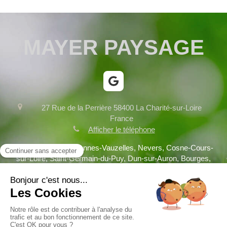
MAYER PAYSAGE
27 Rue de la Perrière
58400
La Charité-sur-Loire
France
Afficher le téléphone
Fourchambault, Varennes-Vauzelles, Nevers, Cosne-Cours-
sur-Loire, Saint-Germain-du-Puy, Dun-sur-Auron, Bourges,
Clamecy, Decize, Saint-Doulchard, Briare, Aubigny-sur-Nère
Plan du site
Mentions légales