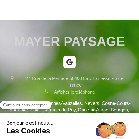
MAYER PAYSAGE
27 Rue de la Perrière
58400
La Charité-sur-Loire
France
Afficher le téléphone
Fourchambault, Varennes-Vauzelles, Nevers, Cosne-Cours-
sur-Loire, Saint-Germain-du-Puy, Dun-sur-Auron, Bourges,
Clamecy, Decize, Saint-Doulchard, Briare, Aubigny-sur-Nère
Plan du site