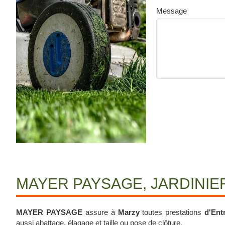
Message
MAYER PAYSAGE, JARDINIE
MAYER PAYSAGE
assure à
Marzy
toutes prestations
d'Entr
aussi
abattage, élagage et taille
ou
pose de clôture
.