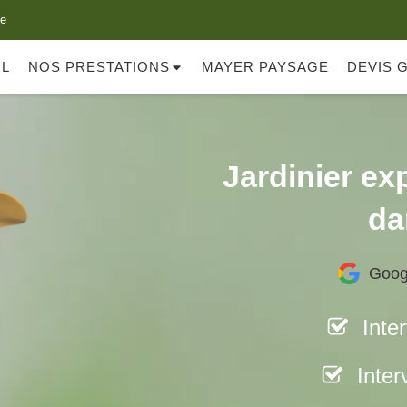
ze
IL
NOS PRESTATIONS
MAYER PAYSAGE
DEVIS 
Jardinier exp
da
Goog
Inte
Inter