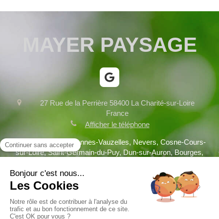
MAYER PAYSAGE
27 Rue de la Perrière
58400
La Charité-sur-Loire
France
Afficher le téléphone
Fourchambault, Varennes-Vauzelles, Nevers, Cosne-Cours-
sur-Loire, Saint-Germain-du-Puy, Dun-sur-Auron, Bourges,
Clamecy, Decize, Saint-Doulchard, Briare, Aubigny-sur-Nère
Plan du site
Mentions légales