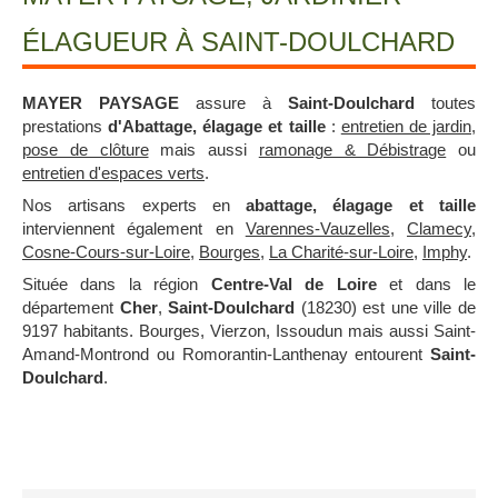
ÉLAGUEUR À SAINT-DOULCHARD
MAYER PAYSAGE
assure à
Saint-Doulchard
toutes
prestations
d'Abattage, élagage et taille
:
entretien de jardin
,
pose de clôture
mais aussi
ramonage & Débistrage
ou
entretien d'espaces verts
.
Nos artisans experts en
abattage, élagage et taille
interviennent également en
Varennes-Vauzelles
,
Clamecy
,
Cosne-Cours-sur-Loire
,
Bourges
,
La Charité-sur-Loire
,
Imphy
.
Située dans la région
Centre-Val de Loire
et dans le
département
Cher
,
Saint-Doulchard
(18230) est une ville de
9197 habitants. Bourges, Vierzon, Issoudun mais aussi Saint-
Amand-Montrond ou Romorantin-Lanthenay entourent
Saint-
Doulchard
.